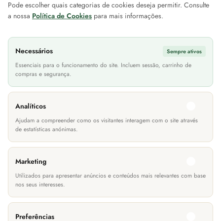
Pode escolher quais categorias de cookies deseja permitir. Consulte
Sobre a EuroMóveis
Iniciar Sessão
Contac
a nossa
Política de Cookies
para mais informações.
Blog Projetos EuroMóveis
Histórico de Encomendas
Loca
FAQ (Perguntas Frequentes)
Newsletter
As n
Necessários
Sempre ativos
Política de Privacidade
Cheque Prenda
Site
Essenciais para o funcionamento do site. Incluem sessão, carrinho de
compras e segurança.
Termos & Condições
Devoluções
Informações Transporte
Lití
Analíticos
Métodos de Pagamento
Ajudam a compreender como os visitantes interagem com o site através
de estatísticas anónimas.
Marketing
Utilizados para apresentar anúncios e conteúdos mais relevantes com base
nos seus interesses.
Copyright © 2024, EuroMóveis, Todos os direitos reservados
Preferências