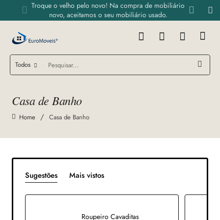
Troque o velho pelo novo! Na compra de mobiliário
novo, aceitamos o seu mobiliário usado.
Todos
Pesquisar...
Casa de Banho
Casa de Banho
home
Sugestões
Mais vistos
Roupeiro Cavaditas