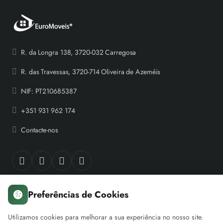
R. da Longra 138, 3720-032 Carregosa
R. das Travessas, 3720-714 Oliveira de Azeméis
NIF: PT210685387
+351 931 962 174
Contacte-nos
Preferências de Cookies
Sobre nós
A minha conta
Servi
Utilizamos cookies para melhorar a sua experiência no nosso site.