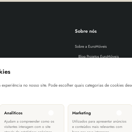
Sobre nós
Sobre a EuroMóveis
Blog Projetos EuroMóveis
FAQ (Perguntas Frequentes)
kies
Política de Privacidade
 experiência no nosso site. Pode escolher quais categorias de cookies des
Termos & Condições
Informações Transporte
Métodos de Pagamento
Analíticos
Marketing
Ajudam a compreender como os
Utilizados para apresentar anúncios
visitantes interagem com o site
e conteúdos mais relevantes com