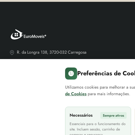
R. da Longra 138, 3720-032 Carregosa
R. das Travessas, 3720-714 Oliveira de Azeméis
Preferências de Coo
NIF: PT210685387
Utilizamos cookies para melhorar a sua
+351 931 962 174
de Cookies
para mais informações.
Contacte-nos
Necessários
Sempre ativos
Essenciais para o funcionamento do
site. Incluem sessão, carrinho de
compras e segurança.