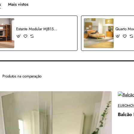
s
Mais vistos
Estante Modular MJB158CW
Quarto Mo
Produtos na comparação
EUROMOV
Balcão