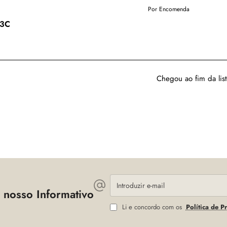
Por Encomenda
T3C
Chegou ao fim da list
Introduzir
e-
 nosso Informativo
mail
Li e concordo com os
Política de P