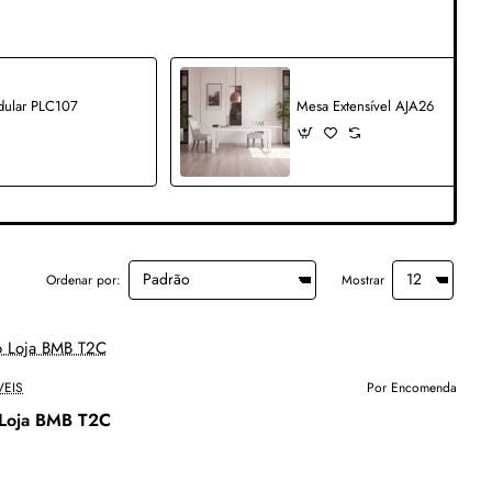
dular PLC107
Mesa Extensível AJA26
Ordenar por:
Mostrar
EIS
Por Encomenda
 Loja BMB T2C