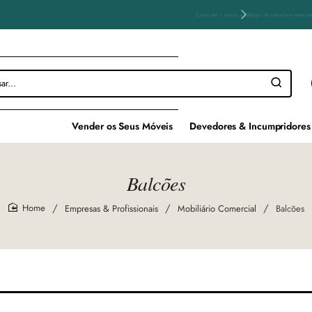
 para saber o que fazemos e como o fazemos!
Vender os Seus Móveis
Devedores & Incumpridores
Balcões
Empresas & Profissionais
Mobiliário Comercial
Balcões
home