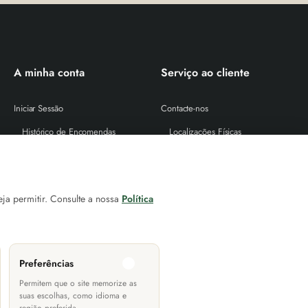
A minha conta
Serviço ao cliente
Iniciar Sessão
Contacte-nos
Histórico de Encomendas
Localizações Físicas
Newsletter
As nossas marcas
Cheque Prenda
Site Map
eja permitir. Consulte a nossa
Política
Devoluções
Proteção de Dados (RGPD)
Litígios de Consumo
Livro de Reclamações Online
Preferências
Políticas de Trocas e Devoluções
Permitem que o site memorize as
Informação Geral Aquisição de Usados
suas escolhas, como idioma e