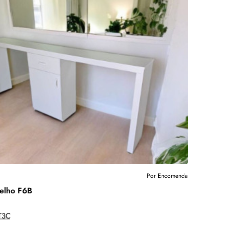
Por Encomenda
elho F6B