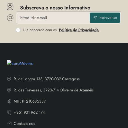
Subscreva o nosso Informativo
Introduzir
Inscrever-se
e-
mail
Li e concordo com os
Política de Privacidade
R. da Longra 138, 3720-032 Carregosa
R. das Travessas, 3720-714 Oliveira de Azeméis
NIF: PT210685387
+351 931 962 174
Contacte-nos