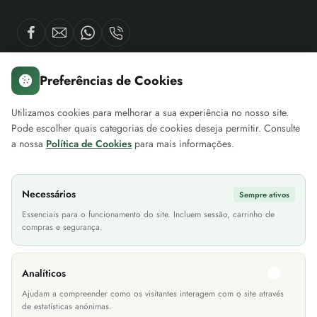
Preferências de Cookies
Sobre nós
A minha conta
Servi
Utilizamos cookies para melhorar a sua experiência no nosso site.
Pode escolher quais categorias de cookies deseja permitir. Consulte
Sobre a EuroMóveis
Iniciar Sessão
Contac
a nossa
Política de Cookies
para mais informações.
Blog Projetos EuroMóveis
Histórico de Encomendas
Loca
FAQ (Perguntas Frequentes)
Newsletter
As n
Necessários
Sempre ativos
Política de Privacidade
Cheque Prenda
Site
Essenciais para o funcionamento do site. Incluem sessão, carrinho de
compras e segurança.
Termos & Condições
Devoluções
Informações Transporte
Lití
Analíticos
Métodos de Pagamento
Ajudam a compreender como os visitantes interagem com o site através
de estatísticas anónimas.