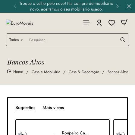
Troque o velho pelo novo! Na compra de mobiliário
novo, aceitamos o seu mobiliário usado.
Todos
Pesquisar...
Bancos Altos
Casa e Mobiliário
Casa & Decoração
Bancos Altos
home
Sugestões
Mais vistos
Roupeiro Cavaditas