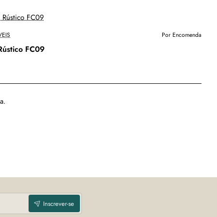
EIS
Por Encomenda
Rústico FC09
a.
Inscrever-se