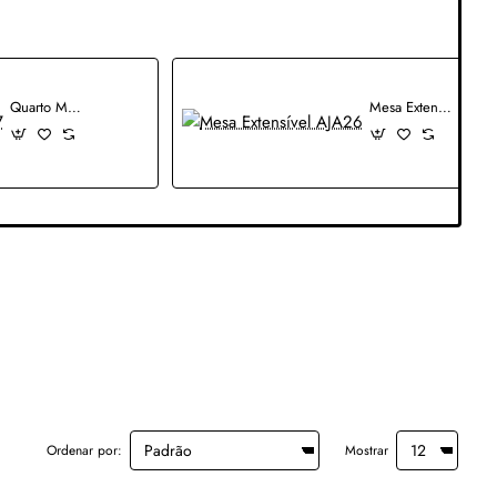
Quarto Modular PLC107
Mesa Extensível AJA26
Ordenar por:
Mostrar