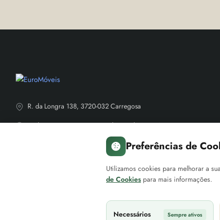
R. da Longra 138, 3720-032 Carregosa
R. das Travessas, 3720-714 Oliveira de Azeméis
Preferências de Coo
NIF: PT210685387
+351 931 962 174
Utilizamos cookies para melhorar a sua
de Cookies
para mais informações.
Contacte-nos
Necessários
Sempre ativos