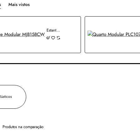
s
Mais vistos
Estante Modular MJB158CW
ústicos
Produtos na comparação