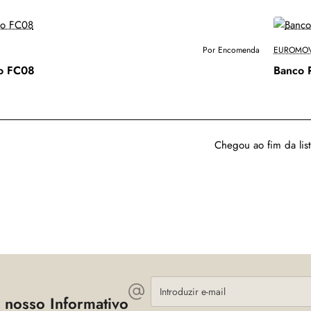
Por Encomenda
EUROMOV
co FC08
Banco 
Chegou ao fim da list
Introduzir
e-
 nosso Informativo
mail