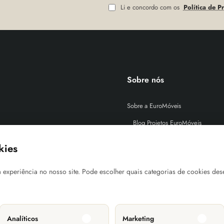
Li e concordo com os
Política de P
Sobre nós
Sobre a EuroMóveis
Blog Projetos EuroMóveis
FAQ (Perguntas Frequentes)
kies
Política de Privacidade
 experiência no nosso site. Pode escolher quais categorias de cookies des
Termos & Condições
Informações Transporte
Métodos de Pagamento
Analíticos
Marketing