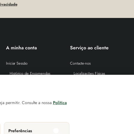
rivacidade
A minha conta
Serviço ao cliente
Iniciar Sessão
Contacte-nos
Histórico de Encomendas
Localizações Físicas
Newsletter
As nossas marcas
Cheque Prenda
Site Map
eja permitir. Consulte a nossa
Política
Devoluções
Proteção de Dados (RGPD)
Litígios de Consumo
Livro de Reclamações Online
Preferências