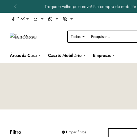
Troque o velho pelo novo! Na compra de mobiliári
2.6K
Todos
Pesquisar...
Áreas da Casa
Casa & Mobiliário
Empresas
Filtro
Limpar filtros