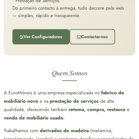
· Prestação de Serviços.
Do primeiro contacto à entrega, tudo decorre pela web
— simples, rápido e transparente.
Ver Configuradores
Contactar-nos
Quem Somos
A EuroMóveis é uma empresa especializada no
fabrico de
mobiliário novo
e na
prestação de serviços
de alta
qualidade, oferecendo também
retoma, compra, restauro
e
venda de mobiliário usado
.
Trabalhamos com
derivados de madeira
(melamina,
termolaminado, lacados) e aceitamos desafios personalizados de