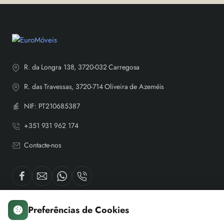
R. da Longra 138, 3720-032 Carregosa
R. das Travessas, 3720-714 Oliveira de Azeméis
NIF: PT210685387
+351 931 962 174
Contacte-nos
Preferências de Cookies
Sobre nós
A minha conta
Servi