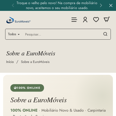
Troque o velho pelo novo! Na compra de mobiliário
novo, aceitamos o seu mobiliário usado.
Todos
Pesquisar...
Sobre a EuroMóveis
home
Início
Sobre a EuroMóveis
100% ONLINE
Sobre a EuroMóveis
100% ONLINE
· Mobiliário Novo & Usado · Carpintaria