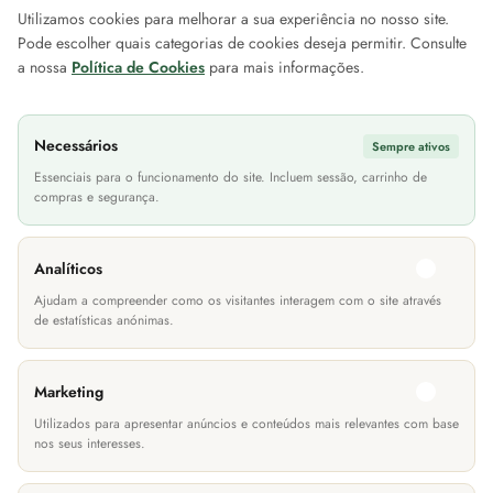
Utilizamos cookies para melhorar a sua experiência no nosso site.
Pode escolher quais categorias de cookies deseja permitir. Consulte
Sobre a EuroMóveis
Iniciar Sessão
Contac
a nossa
Política de Cookies
para mais informações.
Blog Projetos EuroMóveis
Histórico de Encomendas
Loca
FAQ (Perguntas Frequentes)
Newsletter
As n
Necessários
Sempre ativos
Política de Privacidade
Cheque Prenda
Site
Essenciais para o funcionamento do site. Incluem sessão, carrinho de
compras e segurança.
Termos & Condições
Devoluções
Informações Transporte
Lití
Analíticos
Métodos de Pagamento
Ajudam a compreender como os visitantes interagem com o site através
de estatísticas anónimas.
Marketing
Utilizados para apresentar anúncios e conteúdos mais relevantes com base
nos seus interesses.