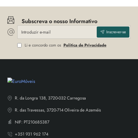
Subscreva o nosso Informativo
Introduzir
Inscrever-se
e-
mail
Li e concordo com os
Política de Privacidade
R. da Longra 138, 3720-032 Carregosa
R. das Travessas, 3720-714 Oliveira de Azeméis
NIF: PT210685387
+351 931 962 174