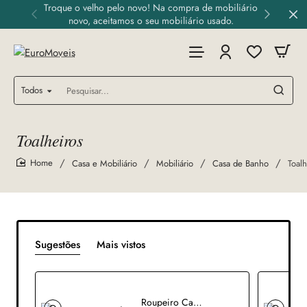
Troque o velho pelo novo! Na compra de mobiliário
novo, aceitamos o seu mobiliário usado.
Todos
Pesquisar...
Toalheiros
Casa e Mobiliário
Mobiliário
Casa de Banho
Toalh
home
Sugestões
Mais vistos
Roupeiro Cavaditas