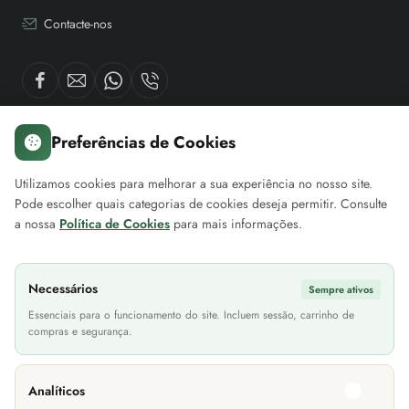
Contacte-nos
Preferências de Cookies
Sobre nós
A minha conta
Servi
Utilizamos cookies para melhorar a sua experiência no nosso site.
Pode escolher quais categorias de cookies deseja permitir. Consulte
Sobre a EuroMóveis
Iniciar Sessão
Contac
a nossa
Política de Cookies
para mais informações.
Blog Projetos EuroMóveis
Histórico de Encomendas
Loca
FAQ (Perguntas Frequentes)
Newsletter
As n
Necessários
Sempre ativos
Política de Privacidade
Cheque Prenda
Site
Essenciais para o funcionamento do site. Incluem sessão, carrinho de
compras e segurança.
Termos & Condições
Devoluções
Informações Transporte
Lití
Analíticos
Métodos de Pagamento