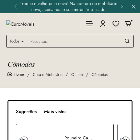
Troque o velho pelo novo! Na compra de mobiliário
novo, aceitamos o seu mobiliário usado.
Todos
Pesquisar...
Cómodas
Casa e Mobiliário
Quarto
Cómodas
home
Sugestões
Mais vistos
Roupeiro Cavaditas