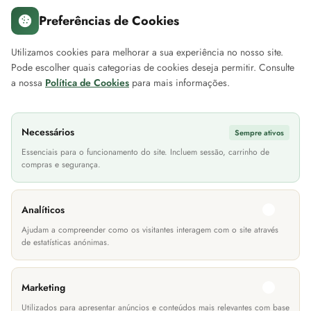
Preferências de Cookies
Sobre nós
A minha conta
Servi
Utilizamos cookies para melhorar a sua experiência no nosso site.
Pode escolher quais categorias de cookies deseja permitir. Consulte
Sobre a EuroMóveis
Iniciar Sessão
Contac
a nossa
Política de Cookies
para mais informações.
Blog Projetos EuroMóveis
Histórico de Encomendas
Loca
FAQ (Perguntas Frequentes)
Newsletter
As n
Necessários
Sempre ativos
Política de Privacidade
Cheque Prenda
Site
Essenciais para o funcionamento do site. Incluem sessão, carrinho de
compras e segurança.
Termos & Condições
Devoluções
Informações Transporte
Lití
Analíticos
Métodos de Pagamento
Ajudam a compreender como os visitantes interagem com o site através
de estatísticas anónimas.
Marketing
Utilizados para apresentar anúncios e conteúdos mais relevantes com base