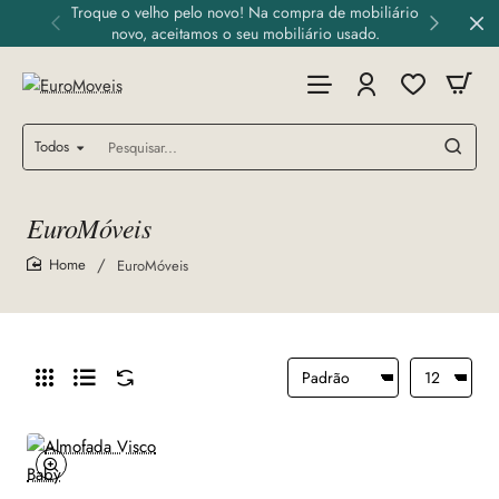
Troque o velho pelo novo! Na compra de mobiliário
novo, aceitamos o seu mobiliário usado.
Todos
Pesquisar...
EuroMóveis
EuroMóveis
home