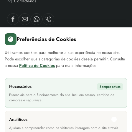
Contacte-nos
Preferências de Cookies
Sobre nós
A minha conta
Servi
Utilizamos cookies para melhorar a sua experiência no nosso site.
Pode escolher quais categorias de cookies deseja permitir. Consulte
Sobre a EuroMóveis
Iniciar Sessão
Contac
a nossa
Política de Cookies
para mais informações.
Blog Projetos EuroMóveis
Histórico de Encomendas
Loca
FAQ (Perguntas Frequentes)
Newsletter
As n
Necessários
Sempre ativos
Política de Privacidade
Cheque Prenda
Site
Essenciais para o funcionamento do site. Incluem sessão, carrinho de
compras e segurança.
Termos & Condições
Devoluções
Informações Transporte
Lití
Analíticos
Métodos de Pagamento
Ajudam a compreender como os visitantes interagem com o site através